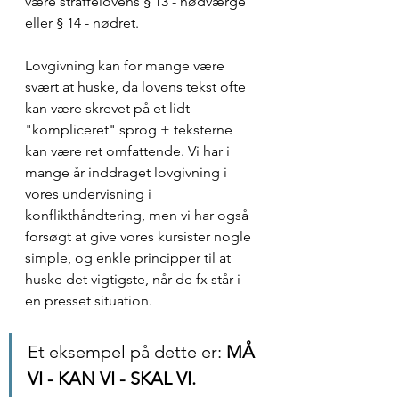
være straffelovens § 13 - nødværge 
eller § 14 - nødret.
Lovgivning kan for mange være 
svært at huske, da lovens tekst ofte 
kan være skrevet på et lidt 
"kompliceret" sprog + teksterne 
kan være ret omfattende. Vi har i 
mange år inddraget lovgivning i 
vores undervisning i 
konflikthåndtering, men vi har også 
forsøgt at give vores kursister nogle 
simple, og enkle principper til at 
huske det vigtigste, når de fx står i 
en presset situation.
Et eksempel på dette er: 
MÅ 
VI - KAN VI - SKAL VI.