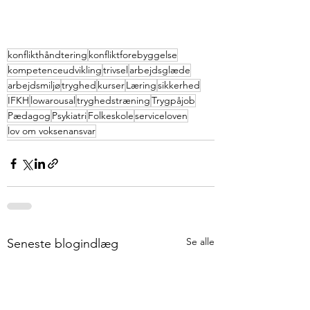
konflikthåndtering
konfliktforebyggelse
kompetenceudvikling
trivsel
arbejdsglæde
arbejdsmiljø
tryghed
kurser
Læring
sikkerhed
IFKH
lowarousal
tryghedstræning
Trygpåjob
Pædagog
Psykiatri
Folkeskole
serviceloven
lov om voksenansvar
Se alle
Seneste blogindlæg