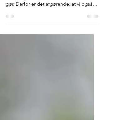
pædagogisk arbejde
I omsorgsfeltet arbejder vi alle sammen i
et felt, hvor relationer er kernen i det, vi
gør. Derfor er det afgørende, at vi også
møder hinanden som kolleger med
respekt, støtte og anerkendelse. Vi
kommer med forskellige baggrunde,
erfaringer og værdier. Og netop de
forskelligheder rummer et stort
potentiale. Når vi tør være nysgerrige på
hinanden, og ikke mindst giver plads til
det, der kan være svært, kan vores
forskelligheder blive en styrke, der binder
os tættere samm