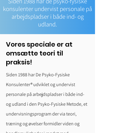
Siden 1988 har de psyko-fysiske
konsulenter undervist personale på
arbejdspladser i både ind- og
udland.
Vores speciale er at
omsætte teori til
praksis!
Siden 1988 har De Psyko-Fysiske
Konsulenter® udviklet og undervist
personale på arbejdspladser i både ind-
og udland i den Psyko-Fysiske Metode, et
undervisningsprogram der via teori,
træning og øvelser formidler viden og