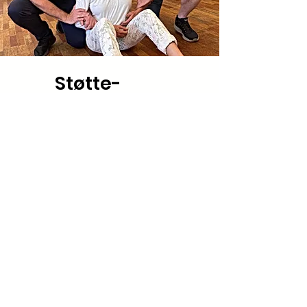
Støtte-
guidegreb
Her trænes støtte-
guidegrebet på en
kursusdag inden for
specialområdet. Grebet er
yderst skånsomt, og kan i
særlige situationer benyttes
til skånsom
magtanvendelse.