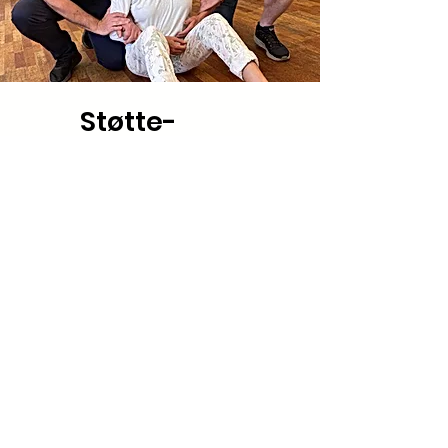
Støtte-
guidegreb
Her trænes støtte-
guidegrebet på en
kursusdag inden for
specialområdet. Grebet er
yderst skånsomt, og kan i
særlige situationer benyttes
til skånsom
magtanvendelse.