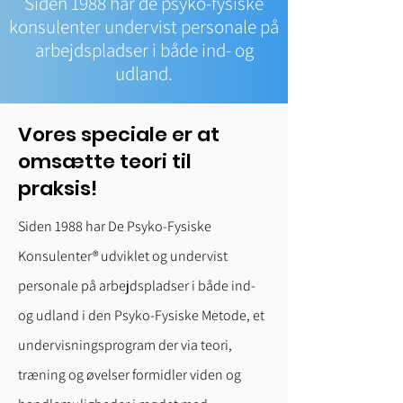
Siden 1988 har de psyko-fysiske
konsulenter undervist personale på
arbejdspladser i både ind- og
udland.
Vores speciale er at
omsætte teori til
praksis!
Siden 1988 har De Psyko-Fysiske
Konsulenter® udviklet og undervist
personale på arbejdspladser i både ind-
og udland i den Psyko-Fysiske Metode, et
undervisningsprogram der via teori,
træning og øvelser formidler viden og