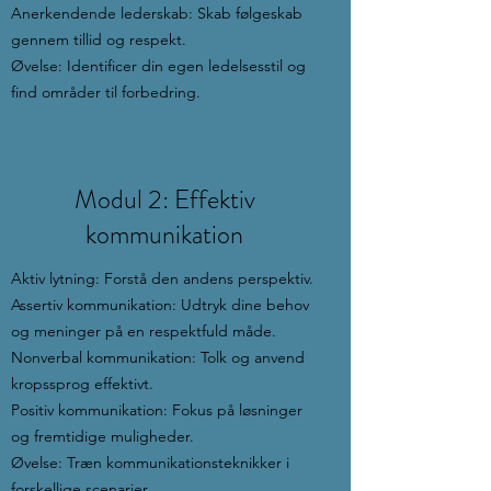
Anerkendende lederskab: Skab følgeskab
gennem tillid og respekt.
Øvelse: Identificer din egen ledelsesstil og
find områder til forbedring.
Modul 2: Effektiv
kommunikation
Aktiv lytning: Forstå den andens perspektiv.
Assertiv kommunikation: Udtryk dine behov
og meninger på en respektfuld måde.
Nonverbal kommunikation: Tolk og anvend
kropssprog effektivt.
Positiv kommunikation: Fokus på løsninger
og fremtidige muligheder.
Øvelse: Træn kommunikationsteknikker i
forskellige scenarier.