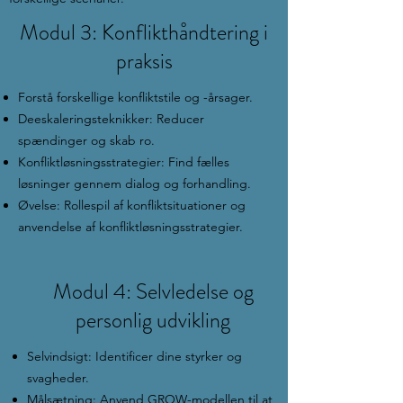
Modul 3: Konflikthåndtering i
praksis
Forstå forskellige konfliktstile og -årsager.
Deeskaleringsteknikker: Reducer
spændinger og skab ro.
Konfliktløsningsstrategier: Find fælles
løsninger gennem dialog og forhandling.
Øvelse: Rollespil af konfliktsituationer og
anvendelse af konfliktløsningsstrategier.
Modul 4: Selvledelse og
personlig udvikling
Selvindsigt: Identificer dine styrker og
svagheder.
Målsætning: Anvend GROW-modellen til at