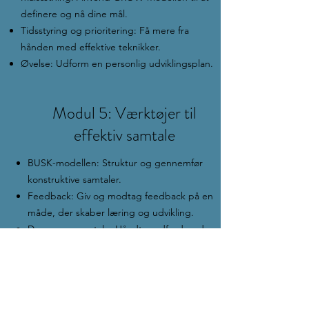
definere og nå dine mål.
Tidsstyring og prioritering: Få mere fra
hånden med effektive teknikker.
Øvelse: Udform en personlig udviklingsplan.
Modul 5: Værktøjer til
effektiv samtale
BUSK-modellen: Struktur og gennemfør
konstruktive samtaler.
Feedback: Giv og modtag feedback på en
måde, der skaber læring og udvikling.
Den svære samtale: Håndter udfordrende
samtaler med selvtillid og respekt.
Øvelse: Træn at anvende BUSK-modellen
og give konstruktiv feedback.
Praktisk information