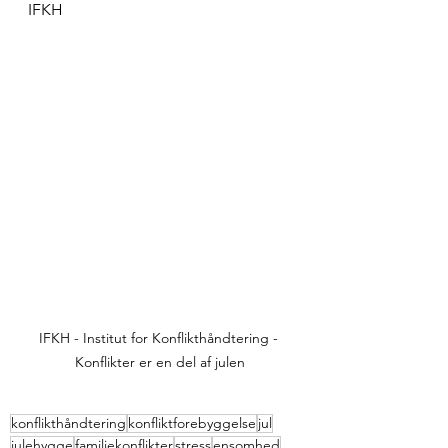
IFKH
IFKH - Institut for Konflikthåndtering - 
Konflikter er en del af julen
konflikthåndtering
konfliktforebyggelse
jul
julehygge
familiekonflikter
stress
ensomhed