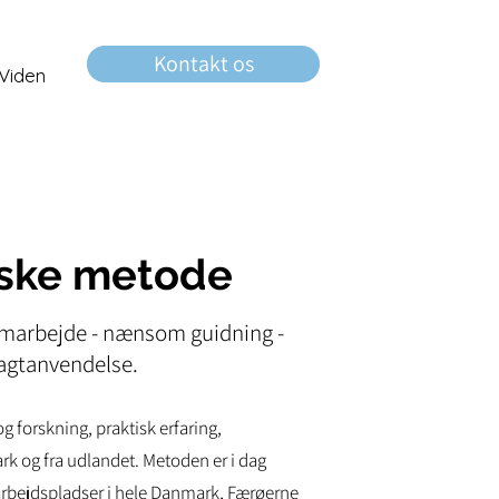
Kontakt os
Viden
iske metode
samarbejde - nænsom guidning -
agtanvendelse.
 forskning, praktisk erfaring,
rk og fra udlandet. Metoden er i dag
arbejdspla
dser i hele Danmark, Færøerne