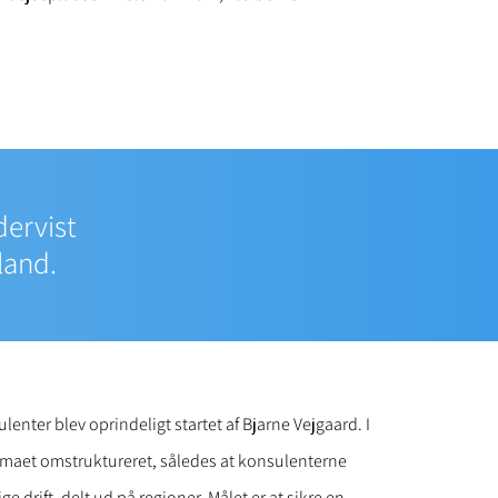
dervist
land.
enter blev oprindeligt startet af Bjarne Vejgaard. I
rmaet omstruktureret, således at konsulenterne
ge drift, delt ud på regioner. Målet er at sikre en