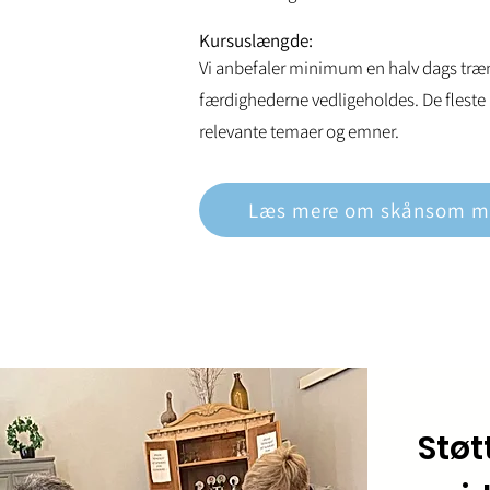
Kursuslængde:
Vi anbefaler minimum en halv dags træni
færdighederne vedligeholdes. De fleste a
relevante temaer og emner.
Læs mere om skånsom m
Støt