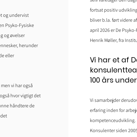
fortsat positiv udvikli
t og undervist
bliver b.la. ført videre 
den Psyko-Fysiske
april 2026 er De Psyko-
ng og øvelser
Henrik Møller, fra Insti
ennesker, herunder
e eller
Vi har et af
konsulentte
100 års under
 men vi har også
gså hvor vigtigt det
Vi samarbejder derudove
kunne håndtere de
erfaring inden for arbe
 det
kompetenceudvikling.
Konsulenter siden 2005