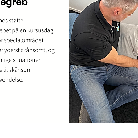
degreb
es støtte-
ebet på en kursusdag
or specialområdet.
er yderst skånsomt, og
rlige situationer
s til skånsom
vendelse.