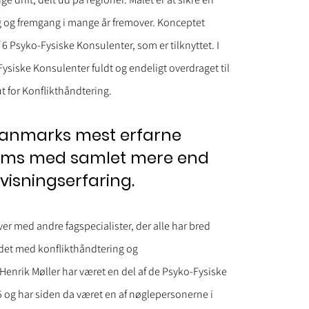
ng og fremgang i mange år fremover. Konceptet
af 6 Psyko-Fysiske Konsulenter, som er tilknyttet. I
Fysiske Konsulenter fuldt og endeligt overdraget til
tut for Konflikthåndtering.
 Danmarks mest erfarne
ams med samlet mere end
visningserfaring.
r med andre fagspecialister, der alle har bred
jdet med konflikthåndtering og
Henrik Møller har været en del af de Psyko-Fysiske
 og har siden da været en af nøglepersonerne i