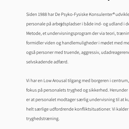
Siden 1988 har De Psyko-Fysiske Konsulenter® udvikle
personale på arbejdspladser i både ind- og udland i 
Metode, et undervisningsprogram der via teori, træni
formidler viden og handlemuligheder i mødet med m
også personer med truende, aggressiv, udadreagerend
selvskadende adfærd.
Vi har en Low Arousal tilgang med borgeren i centrum,
fokus på personalets tryghed og sikkerhed. Herunder o
er at personalet modtager særlig undervisning til at 
helt særlige udfordrende konfliktsituationer. Vi kalder
tryghedstræning.