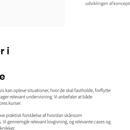
udviklingen af koncept
r i
e
sis kan opleve situationer, hvor de skal fastholde, forflytte
ager relevant undervisning. Vi anbefaler at både
res kurser.
have praktisk forståelse af hvordan skånsom
. Vi gennemgår relevant lovgivning, og relevante cases og
knikker.