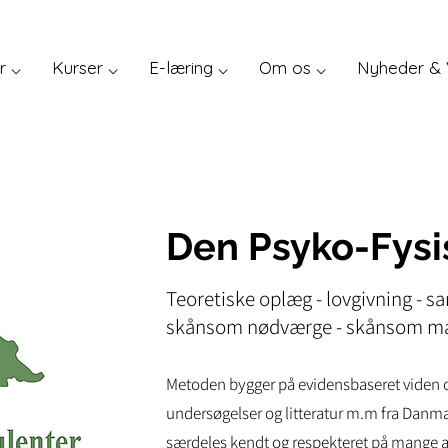
r ⌵
Kurser ⌵
E-læring ⌵
Om os ⌵
Nyheder & 
Den Psyko-Fys
Teoretiske oplæg - lovgivning - 
skånsom nødværge - skånsom m
Metoden bygger på evidensbaseret viden og
undersøgelser og litteratur m.m fra Danma
særdeles kendt og respekteret på mange 