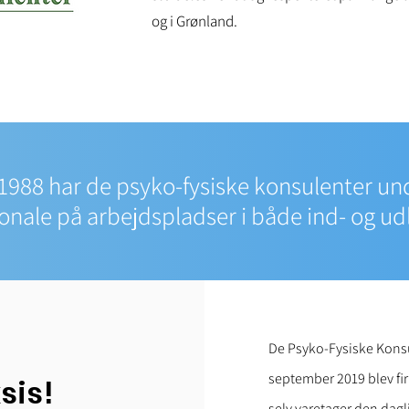
og i Grønland.
1988 har de psyko-fysiske konsulenter un
onale på arbejdspladser i både ind- og ud
De Psyko-Fysiske Konsul
september 2019 blev fi
sis!
selv varetager den dagli