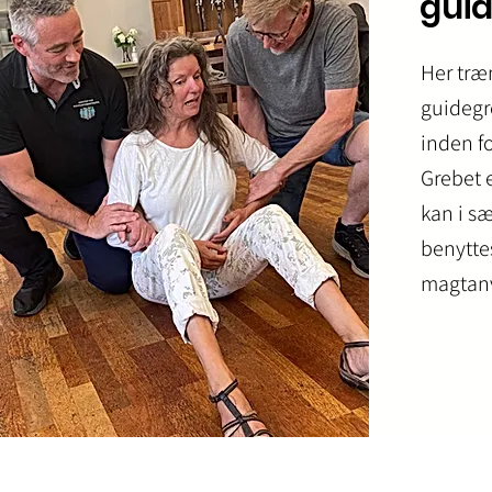
gui
Her træn
guidegr
inden f
Grebet 
kan i sæ
benytte
magtan