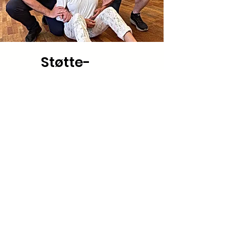
Støtte-
guidegreb
Her trænes støtte-
guidegrebet på en
kursusdag inden for
specialområdet. Grebet er
yderst skånsomt, og kan i
særlige situationer benyttes
til skånsom
magtanvendelse.