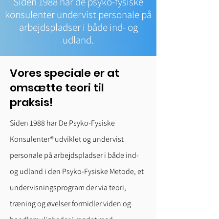
Siden 1988 har de psyko-fysiske
konsulenter undervist personale på
arbejdspladser i både ind- og
udland.
Vores speciale er at
omsætte teori til
praksis!
Siden 1988 har De Psyko-Fysiske
Konsulenter® udviklet og undervist
personale på arbejdspladser i både ind-
og udland i den Psyko-Fysiske Metode, et
undervisningsprogram der via teori,
træning og øvelser formidler viden og