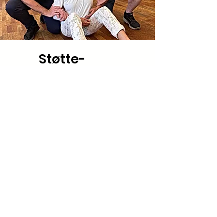
Støtte-
guidegreb
Her trænes støtte-
guidegrebet på en
kursusdag inden for
specialområdet. Grebet er
yderst skånsomt, og kan i
særlige situationer benyttes
til skånsom
magtanvendelse.