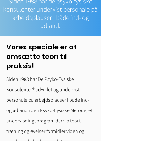
Siden 1988 har de psyko-fysiske
konsulenter undervist personale på
arbejdspladser i både ind- og
udland.
Vores speciale er at
omsætte teori til
praksis!
Siden 1988 har De Psyko-Fysiske
Konsulenter® udviklet og undervist
personale på arbejdspladser i både ind-
og udland i den Psyko-Fysiske Metode, et
undervisningsprogram der via teori,
træning og øvelser formidler viden og